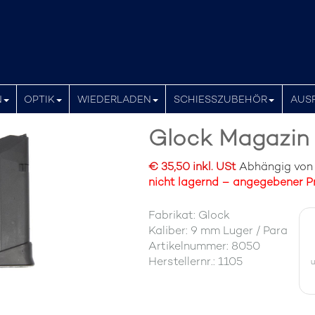
N
OPTIK
WIEDERLADEN
SCHIESSZUBEHÖR
AUS
Glock Magazin 
€ 35,50 inkl. USt
Abhängig von d
nicht lagernd – angegebener Pr
Fabrikat: Glock
Kaliber: 9 mm Luger / Para
Artikelnummer: 8050
Herstellernr.: 1105
u