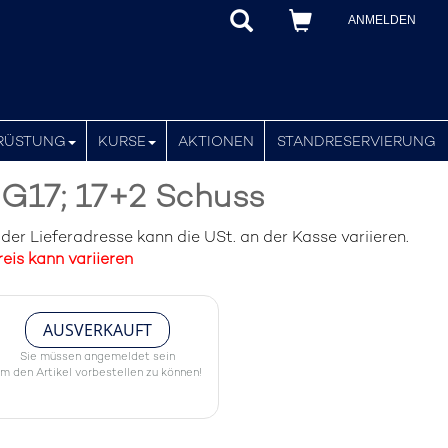
ANMELDEN
RÜSTUNG
KURSE
AKTIONEN
STANDRESERVIERUNG
G17; 17+2 Schuss
er Lieferadresse kann die USt. an der Kasse variieren.
eis kann variieren
AUSVERKAUFT
Sie müssen angemeldet sein
m den Artikel vorbestellen zu können!