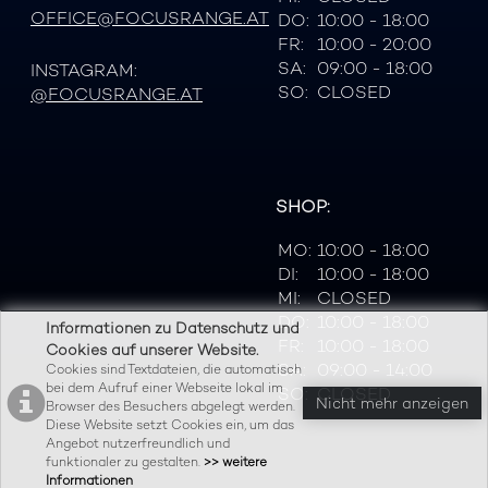
OFFICE@FOCUSRANGE.AT
DO:
10:00 - 18:00
FR:
10:00 - 20:00
SA:
09:00 - 18:00
INSTAGRAM:
SO:
CLOSED
@FOCUSRANGE.AT
SHOP:
MO:
10:00 - 18:00
DI:
10:00 - 18:00
MI:
CLOSED
DO:
10:00 - 18:00
Informationen zu Datenschutz und
FR:
10:00 - 18:00
Cookies auf unserer Website.
SA:
09:00 - 14:00
Cookies sind Textdateien, die automatisch
bei dem Aufruf einer Webseite lokal im
SO:
CLOSED
Nicht mehr anzeigen
Browser des Besuchers abgelegt werden.
Diese Website setzt Cookies ein, um das
Angebot nutzerfreundlich und
funktionaler zu gestalten.
>> weitere
Informationen