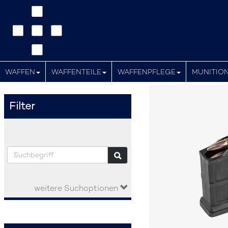
WAFFEN
WAFFENTEILE
WAFFENPFLEGE
MUNITIO
Filter
weitere Suchoptionen