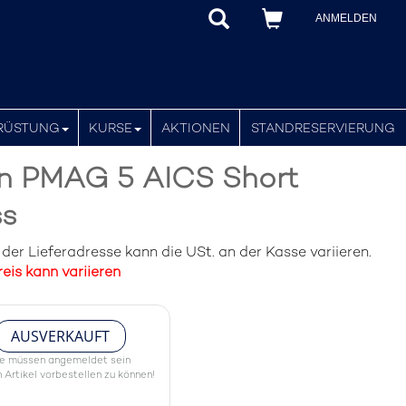
ANMELDEN
RÜSTUNG
KURSE
AKTIONEN
STANDRESERVIERUNG
n PMAG 5 AICS Short
ss
er Lieferadresse kann die USt. an der Kasse variieren.
eis kann variieren
AUSVERKAUFT
ie müssen angemeldet sein
 Artikel vorbestellen zu können!