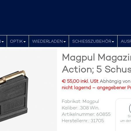
N
OPTIK
WIEDERLADEN
SCHIESSZUBEHÖR
AUS
Magpul Magazi
Action; 5 Schu
€ 55,00 inkl. USt
Abhängig von d
nicht lagernd – angegebener Pr
Fabrikat: Magpul
Kaliber: .308 Win.
Artikelnummer: 60855
S
Herstellernr.: 31705
um den