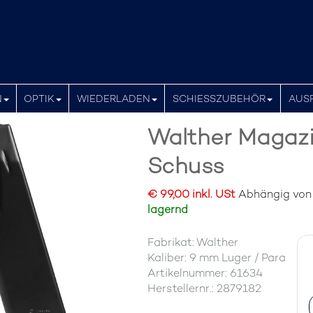
N
OPTIK
WIEDERLADEN
SCHIESSZUBEHÖR
AUS
Walther Magaz
Schuss
€ 99,00 inkl. USt
Abhängig von d
lagernd
Fabrikat: Walther
Kaliber: 9 mm Luger / Para
Artikelnummer: 61634
Herstellernr.: 2879182