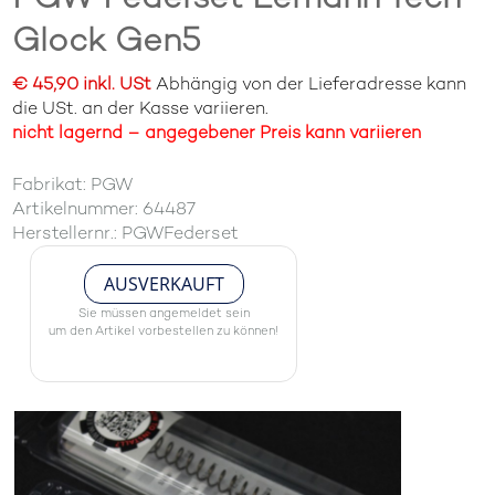
Glock Gen5
€ 45,90 inkl. USt
Abhängig von der Lieferadresse kann
die USt. an der Kasse variieren.
nicht lagernd – angegebener Preis kann variieren
Fabrikat: PGW
Artikelnummer: 64487
Herstellernr.: PGWFederset
AUSVERKAUFT
Sie müssen angemeldet sein
um den Artikel vorbestellen zu können!