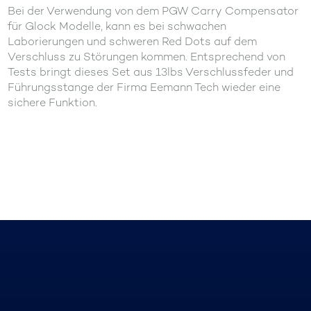
Bei der Verwendung von dem PGW Carry Compensator
für Glock Modelle, kann es bei schwachen
Laborierungen und schweren Red Dots auf dem
Verschluss zu Störungen kommen. Entsprechend von
Tests bringt dieses Set aus 13lbs Verschlussfeder und
Führungsstange der Firma Eemann Tech wieder eine
sichere Funktion.