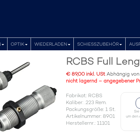
N
OPTIK
WIEDERLADEN
SCHIESSZUBEHÖR
AUS
RCBS Full Leng
€ 89,00 inkl. USt
Abhängig von d
nicht lagernd – angegebener Pr
Fabrikat: RCBS
Kaliber: .223 Rem.
Packungsgröße: 1 St.
Sie
Artikelnummer: 8901
um den A
Herstellernr.: 11101