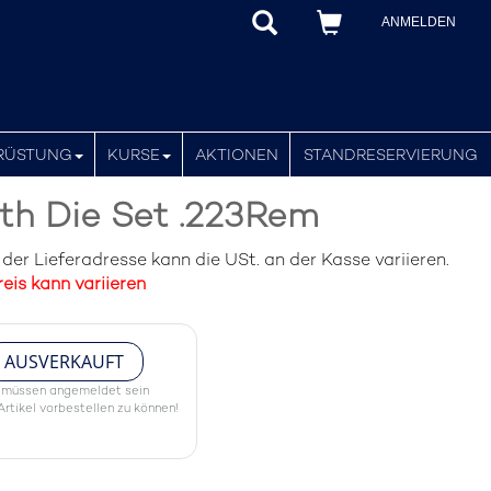
ANMELDEN
RÜSTUNG
KURSE
AKTIONEN
STANDRESERVIERUNG
th Die Set .223Rem
er Lieferadresse kann die USt. an der Kasse variieren.
eis kann variieren
AUSVERKAUFT
 müssen angemeldet sein
rtikel vorbestellen zu können!