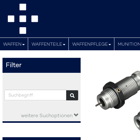
WAFFEN
WAFFENTEILE
WAFFENPFLEGE
MUNITIO
Filter
weitere Suchoptionen