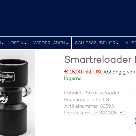
N
OPTIK
WIEDERLADEN
SCHIESSZUBEHÖR
AUS
Smartreloader B
€ 15,00 inkl. USt
Abhängig von d
lagernd
Fabrikat: Smartreloader
Packungsgröße: 1 St.
Artikelnummer: 63593
Herstellernr.: VBSR005-61