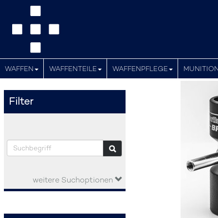
WAFFEN
WAFFENTEILE
WAFFENPFLEGE
MUNITIO
Filter
weitere Suchoptionen