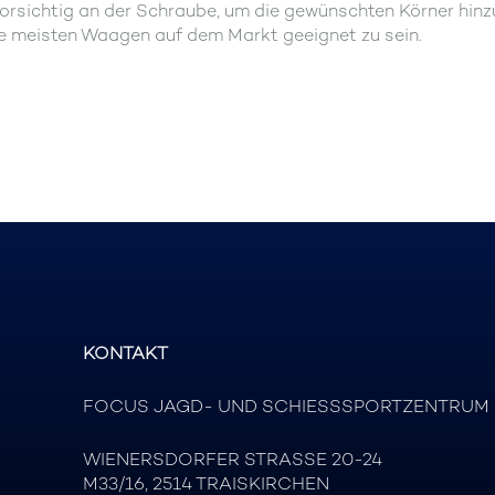
vorsichtig an der Schraube, um die gewünschten Körner hinz
die meisten Waagen auf dem Markt geeignet zu sein.
KONTAKT
FOCUS JAGD- UND SCHIESSSPORTZENTRUM
WIENERSDORFER STRASSE 20-24
M33/16, 2514 TRAISKIRCHEN