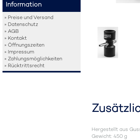
Information
» Preise und Versand
» Datenschutz
» AGB
» Kontakt
» Öffnungszeiten
» Impressum
» Zahlungsmöglichkeiten
» Rücktrittsrecht
Zusätzli
Hergestellt aus Gusse
Gewicht: 450 g